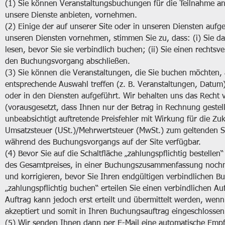
(1) Sie können Veranstaltungsbuchungen für die Teilnahme an 
unsere Dienste anbieten, vornehmen.
(2) Einige der auf unserer Site oder in unseren Diensten aufg
unseren Diensten vornehmen, stimmen Sie zu, dass: (i) Sie daf
lesen, bevor Sie sie verbindlich buchen; (ii) Sie einen recht
den Buchungsvorgang abschließen.
(3) Sie können die Veranstaltungen, die Sie buchen möchten
entsprechende Auswahl treffen (z. B. Veranstaltungen, Datum) 
oder in den Diensten aufgeführt. Wir behalten uns das Recht 
(vorausgesetzt, dass Ihnen nur der Betrag in Rechnung geste
unbeabsichtigt auftretende Preisfehler mit Wirkung für die Zu
Umsatzsteuer (USt.)/Mehrwertsteuer (MwSt.) zum geltenden 
während des Buchungsvorgangs auf der Site verfügbar.
(4) Bevor Sie auf die Schaltfläche „zahlungspflichtig bestelle
des Gesamtpreises, in einer Buchungszusammenfassung nochm
und korrigieren, bevor Sie Ihren endgültigen verbindlichen Bu
„zahlungspflichtig buchen“ erteilen Sie einen verbindlichen 
Auftrag kann jedoch erst erteilt und übermittelt werden, wen
akzeptiert und somit in Ihren Buchungsauftrag eingeschlosse
(5) Wir senden Ihnen dann per E-Mail eine automatische Empf