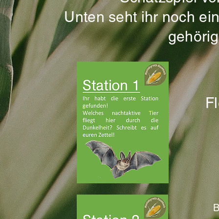
Unten seht ihr noch ei
gehöri
Fl
Bei