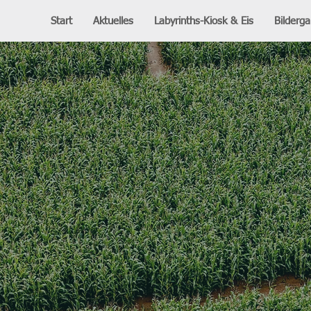
Start
Aktuelles
Labyrinths-Kiosk & Eis
Bilderga