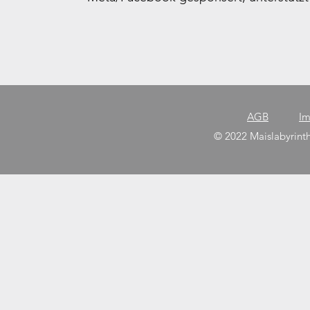
AGB
Im
© 2022 Maislabyrint